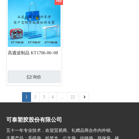
高週波制品 KT1706-06~08
询价
1
2
3
4
...
22
可泰塑胶股份有限公司
五十一年专业技术，欢迎贸易商、礼赠品商合作内外销。
主要产品：手提袋，铅笔盒，公文袋，拉链袋，环保袋，裱