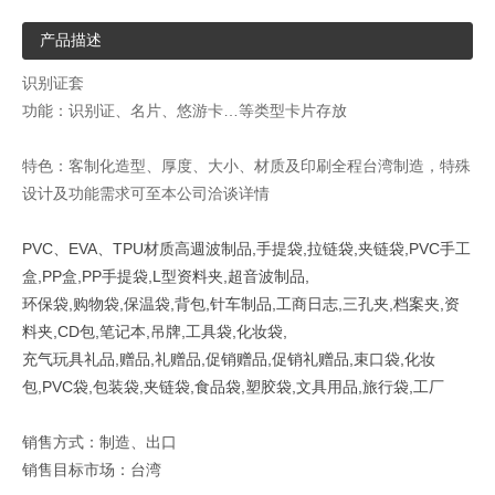
产品描述
识别证套
功能：识别证、名片、悠游卡…等类型卡片存放
特色：客制化造型、厚度、大小、材质及印刷全程台湾制造，特殊
设计及功能需求可至本公司洽谈详情
PVC、EVA、TPU材质高週波制品,手提袋,拉链袋,夹链袋,PVC手工
盒,PP盒,PP手提袋,L型资料夹,超音波制品,
环保袋,购物袋,保温袋,背包,针车制品,工商日志,三孔夹,档案夹,资
料夹,CD包,笔记本,吊牌,工具袋,化妆袋,
充气玩具礼品,赠品,礼赠品,促销赠品,促销礼赠品,束口袋,化妆
包,PVC袋,包装袋,夹链袋,食品袋,塑胶袋,文具用品,旅行袋,工厂
销售方式：制造、出口
销售目标市场：台湾