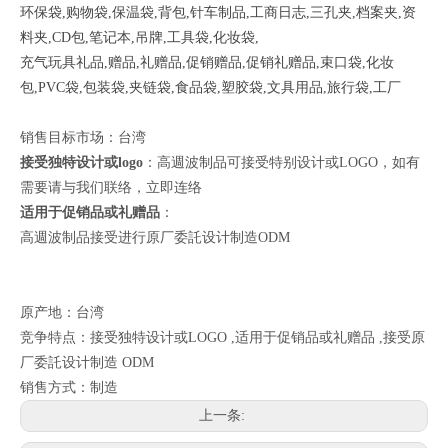
环保袋,购物袋,保温袋,背包,针车制品,工商日志,三孔夹,档案夹,资
料夹,CD包,笔记本,吊牌,工具袋,化妆袋,
充气玩具礼品,赠品,礼赠品,促销赠品,促销礼赠品,束口袋,化妆
包,PVC袋,包装袋,夹链袋,食品袋,塑胶袋,文具用品,旅行袋,工厂
销售目标市场：台湾
接受独特设计或logo
：高週波制品可接受特别设计或LOGO，如有
需要请与我们联络，
立即连络
适用于促销品或礼赠品
：
高週波制品接受进行原厂委託设计制造ODM
原产地：台湾
竞争特点：接受独特设计或LOGO ,适用于促销品或礼赠品 ,接受原
厂委託设计制造 ODM
销售方式：制造
上一条: