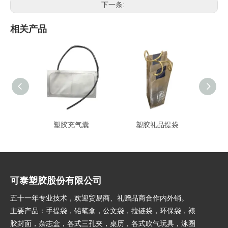
下一条:
相关产品
塑胶充气囊
塑胶礼品提袋
PVC
可泰塑胶股份有限公司
五十一年专业技术，欢迎贸易商、礼赠品商合作内外销。
主要产品：手提袋，铅笔盒，公文袋，拉链袋，环保袋，裱
胶封面，杂志盒，各式三孔夹，桌历，各式吹气玩具，泳圈