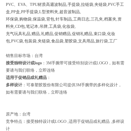
PVC、EVA、TPU材质高週波制品,手提袋,拉链袋,夹链袋,PVC手工
盒,PP盒,PP手提袋,L型资料夹,超音波制品,
环保袋,购物袋,保温袋,背包,针车制品,工商日志,三孔夹,档案夹,资
料夹,CD包,笔记本,吊牌,工具袋,化妆袋,
充气玩具礼品,赠品,礼赠品,促销赠品,促销礼赠品,束口袋,化妆
包,PVC袋,包装袋,夹链袋,食品袋,塑胶袋,文具用品,旅行袋,工厂
销售目标市场：台湾
接受独特设计或logo
：3M手腕带可接受特别设计或LOGO，如有需
要请与我们联络，
立即连络
适用于促销品或礼赠品
：
多样设计
：可泰塑胶股份有限公司提供3M手腕带的多样化设计，
如有需要请与我们联络，
立即连络
原产地：台湾
竞争特点：接受独特设计或LOGO ,适用于促销品或礼赠品 ,多样设
计