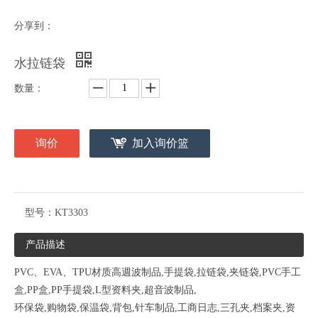
分享到：
水拉链袋
数量：
询价
加入询价篮
型号：
KT3303
产品描述
PVC、EVA、TPU材质高週波制品,手提袋,拉链袋,夹链袋,PVC手工
盒,PP盒,PP手提袋,L型资料夹,超音波制品,
环保袋,购物袋,保温袋,背包,针车制品,工商日志,三孔夹,档案夹,资